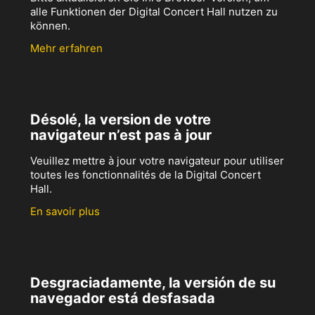
alle Funktionen der Digital Concert Hall nutzen zu
können.
Mehr erfahren
Désolé, la version de votre
navigateur n’est pas à jour
Veuillez mettre à jour votre navigateur pour utiliser
toutes les fonctionnalités de la Digital Concert
Hall.
En savoir plus
Desgraciadamente, la versión de su
navegador está desfasada