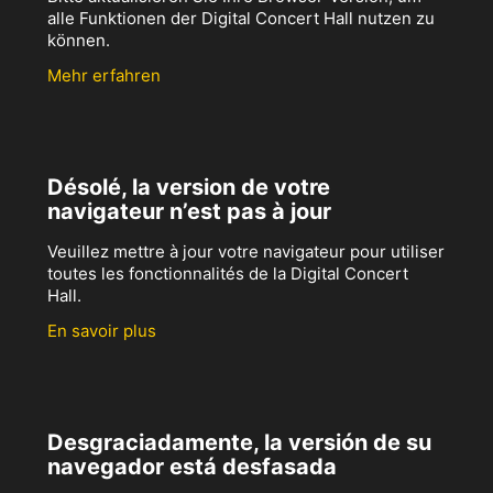
alle Funktionen der Digital Concert Hall nutzen zu
können.
Mehr erfahren
Désolé, la version de votre
navigateur n’est pas à jour
Veuillez mettre à jour votre navigateur pour utiliser
toutes les fonctionnalités de la Digital Concert
Hall.
En savoir plus
Desgraciadamente, la versión de su
navegador está desfasada