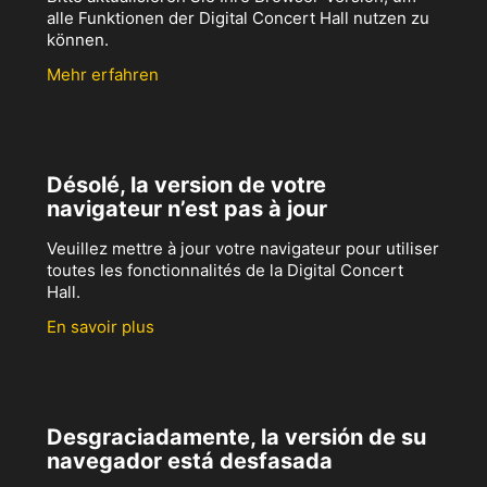
alle Funktionen der Digital Concert Hall nutzen zu
können.
Mehr erfahren
Désolé, la version de votre
navigateur n’est pas à jour
Veuillez mettre à jour votre navigateur pour utiliser
toutes les fonctionnalités de la Digital Concert
Hall.
En savoir plus
Desgraciadamente, la versión de su
navegador está desfasada