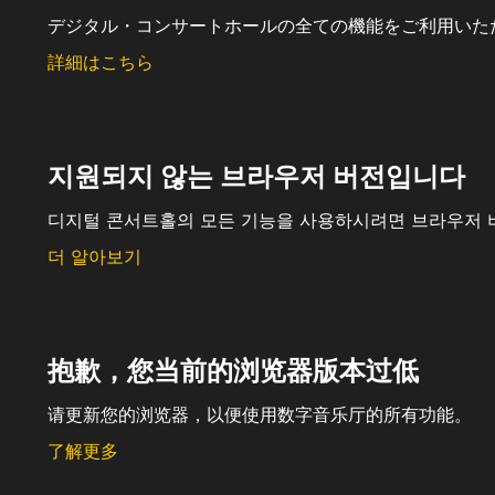
デジタル・コンサートホールの全ての機能をご利用いた
詳細はこちら
지원되지 않는 브라우저 버전입니다
디지털 콘서트홀의 모든 기능을 사용하시려면 브라우저 
더 알아보기
抱歉，您当前的浏览器版本过低
请更新您的浏览器，以便使用数字音乐厅的所有功能。
了解更多