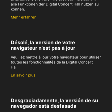
alle Funktionen der Digital Concert Hall nutzen zu
können.
Mehr erfahren
Désolé, la version de votre
navigateur n’est pas à jour
Veuillez mettre à jour votre navigateur pour utiliser
toutes les fonctionnalités de la Digital Concert
Hall.
En savoir plus
Desgraciadamente, la versión de su
navegador está desfasada