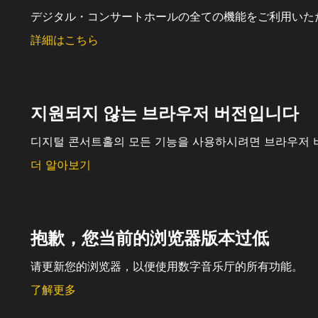
デジタル・コンサートホールの全ての機能をご利用いた
詳細はこちら
지원되지 않는 브라우저 버전입니다
디지털 콘서트홀의 모든 기능을 사용하시려면 브라우저 
더 알아보기
抱歉，您当前的浏览器版本过低
请更新您的浏览器，以便使用数字音乐厅的所有功能。
了解更多