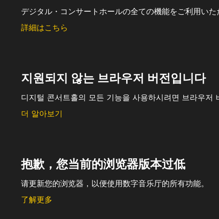
デジタル・コンサートホールの全ての機能をご利用いた
詳細はこちら
지원되지 않는 브라우저 버전입니다
디지털 콘서트홀의 모든 기능을 사용하시려면 브라우저 
더 알아보기
抱歉，您当前的浏览器版本过低
请更新您的浏览器，以便使用数字音乐厅的所有功能。
了解更多