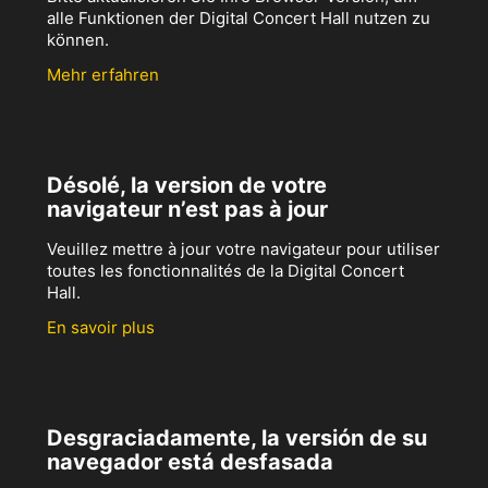
alle Funktionen der Digital Concert Hall nutzen zu
können.
Mehr erfahren
Désolé, la version de votre
navigateur n’est pas à jour
Veuillez mettre à jour votre navigateur pour utiliser
toutes les fonctionnalités de la Digital Concert
Hall.
En savoir plus
Desgraciadamente, la versión de su
navegador está desfasada