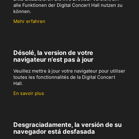
alle Funktionen der Digital Concert Hall nutzen zu
können.
Mehr erfahren
Désolé, la version de votre
navigateur n’est pas à jour
Veuillez mettre à jour votre navigateur pour utiliser
toutes les fonctionnalités de la Digital Concert
Hall.
En savoir plus
Desgraciadamente, la versión de su
navegador está desfasada