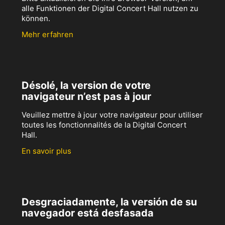
alle Funktionen der Digital Concert Hall nutzen zu
können.
Mehr erfahren
Désolé, la version de votre
navigateur n’est pas à jour
Veuillez mettre à jour votre navigateur pour utiliser
toutes les fonctionnalités de la Digital Concert
Hall.
En savoir plus
Desgraciadamente, la versión de su
navegador está desfasada