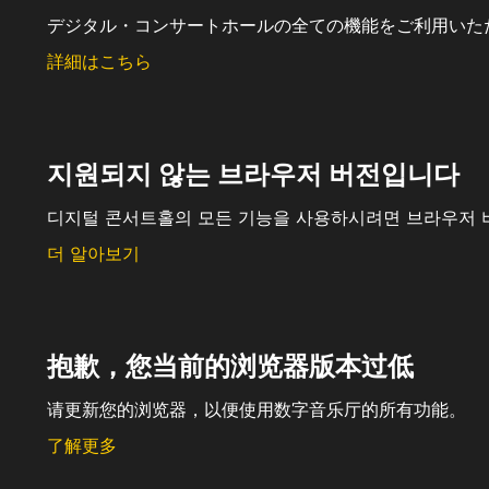
デジタル・コンサートホールの全ての機能をご利用いた
詳細はこちら
지원되지 않는 브라우저 버전입니다
디지털 콘서트홀의 모든 기능을 사용하시려면 브라우저 
더 알아보기
抱歉，您当前的浏览器版本过低
请更新您的浏览器，以便使用数字音乐厅的所有功能。
了解更多