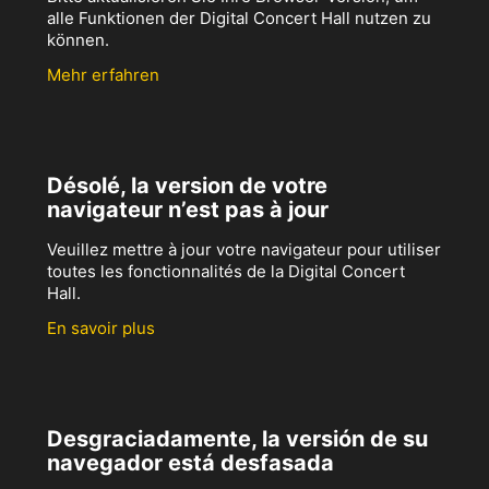
alle Funktionen der Digital Concert Hall nutzen zu
können.
Mehr erfahren
Désolé, la version de votre
navigateur n’est pas à jour
Veuillez mettre à jour votre navigateur pour utiliser
toutes les fonctionnalités de la Digital Concert
Hall.
En savoir plus
Desgraciadamente, la versión de su
navegador está desfasada