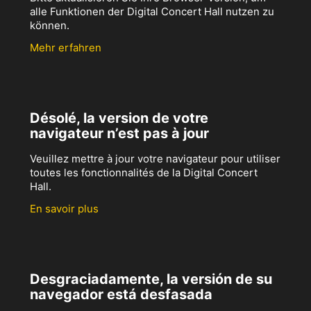
alle Funktionen der Digital Concert Hall nutzen zu
können.
Mehr erfahren
Désolé, la version de votre
navigateur n’est pas à jour
Veuillez mettre à jour votre navigateur pour utiliser
toutes les fonctionnalités de la Digital Concert
Hall.
En savoir plus
Desgraciadamente, la versión de su
navegador está desfasada