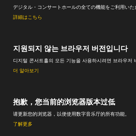
デジタル・コンサートホールの全ての機能をご利用いた
詳細はこちら
지원되지 않는 브라우저 버전입니다
디지털 콘서트홀의 모든 기능을 사용하시려면 브라우저 
더 알아보기
抱歉，您当前的浏览器版本过低
请更新您的浏览器，以便使用数字音乐厅的所有功能。
了解更多