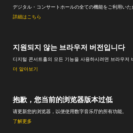
デジタル・コンサートホールの全ての機能をご利用いた
詳細はこちら
지원되지 않는 브라우저 버전입니다
디지털 콘서트홀의 모든 기능을 사용하시려면 브라우저 
더 알아보기
抱歉，您当前的浏览器版本过低
请更新您的浏览器，以便使用数字音乐厅的所有功能。
了解更多