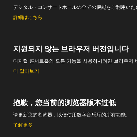
デジタル・コンサートホールの全ての機能をご利用いた
詳細はこちら
지원되지 않는 브라우저 버전입니다
디지털 콘서트홀의 모든 기능을 사용하시려면 브라우저 
더 알아보기
抱歉，您当前的浏览器版本过低
请更新您的浏览器，以便使用数字音乐厅的所有功能。
了解更多