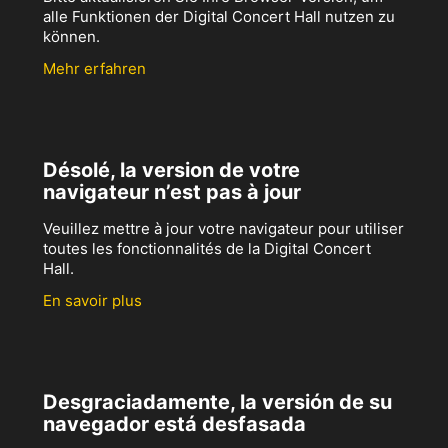
alle Funktionen der Digital Concert Hall nutzen zu
können.
Mehr erfahren
Désolé, la version de votre
navigateur n’est pas à jour
Veuillez mettre à jour votre navigateur pour utiliser
toutes les fonctionnalités de la Digital Concert
Hall.
En savoir plus
Desgraciadamente, la versión de su
navegador está desfasada