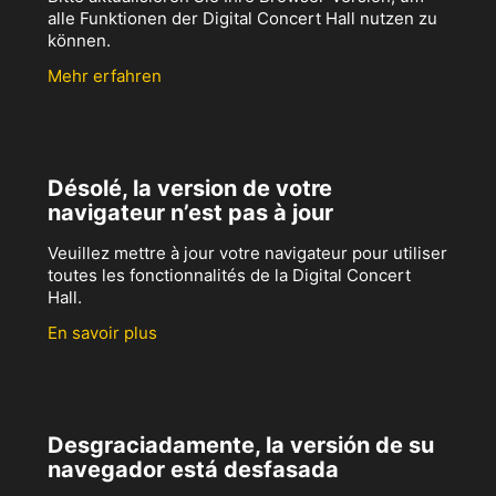
alle Funktionen der Digital Concert Hall nutzen zu
können.
Mehr erfahren
Désolé, la version de votre
navigateur n’est pas à jour
Veuillez mettre à jour votre navigateur pour utiliser
toutes les fonctionnalités de la Digital Concert
Hall.
En savoir plus
Desgraciadamente, la versión de su
navegador está desfasada