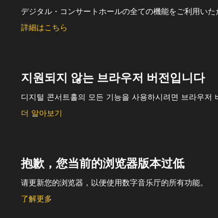
デジタル・コンサートホールの全ての機能をご利用いた
詳細はこちら
지원되지 않는 브라우저 버전입니다
디지털 콘서트홀의 모든 기능을 사용하시려면 브라우저 
더 알아보기
抱歉，您当前的浏览器版本过低
请更新您的浏览器，以便使用数字音乐厅的所有功能。
了解更多