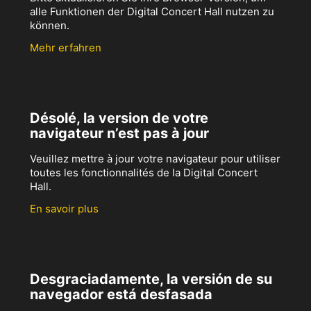
alle Funktionen der Digital Concert Hall nutzen zu
können.
Mehr erfahren
Désolé, la version de votre
navigateur n’est pas à jour
Veuillez mettre à jour votre navigateur pour utiliser
toutes les fonctionnalités de la Digital Concert
Hall.
En savoir plus
Desgraciadamente, la versión de su
navegador está desfasada