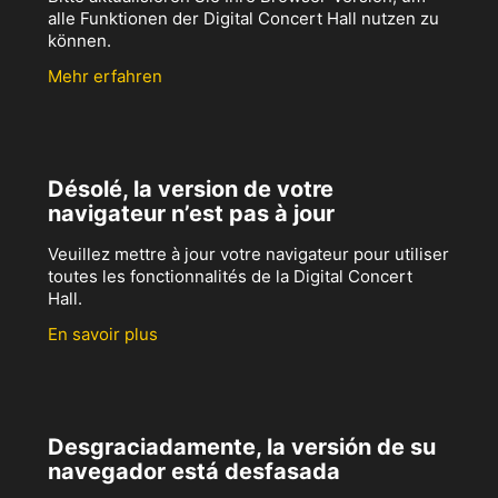
alle Funktionen der Digital Concert Hall nutzen zu
können.
Mehr erfahren
Désolé, la version de votre
navigateur n’est pas à jour
Veuillez mettre à jour votre navigateur pour utiliser
toutes les fonctionnalités de la Digital Concert
Hall.
En savoir plus
Desgraciadamente, la versión de su
navegador está desfasada