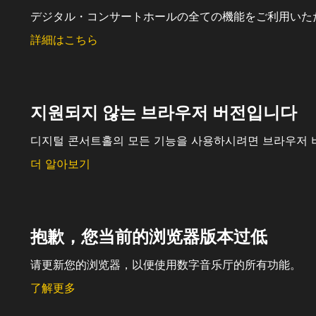
デジタル・コンサートホールの全ての機能をご利用いた
詳細はこちら
지원되지 않는 브라우저 버전입니다
디지털 콘서트홀의 모든 기능을 사용하시려면 브라우저 
더 알아보기
抱歉，您当前的浏览器版本过低
请更新您的浏览器，以便使用数字音乐厅的所有功能。
了解更多