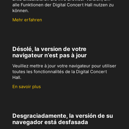
alle Funktionen der Digital Concert Hall nutzen zu
können.
Mehr erfahren
Désolé, la version de votre
navigateur n’est pas à jour
Veuillez mettre à jour votre navigateur pour utiliser
toutes les fonctionnalités de la Digital Concert
Hall.
En savoir plus
Desgraciadamente, la versión de su
navegador está desfasada