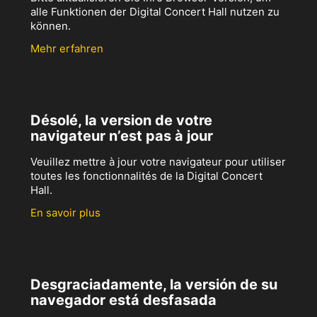
alle Funktionen der Digital Concert Hall nutzen zu
können.
Mehr erfahren
Désolé, la version de votre
navigateur n’est pas à jour
Veuillez mettre à jour votre navigateur pour utiliser
toutes les fonctionnalités de la Digital Concert
Hall.
En savoir plus
Desgraciadamente, la versión de su
navegador está desfasada