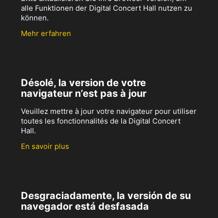
alle Funktionen der Digital Concert Hall nutzen zu
können.
Mehr erfahren
Désolé, la version de votre
navigateur n’est pas à jour
Veuillez mettre à jour votre navigateur pour utiliser
toutes les fonctionnalités de la Digital Concert
Hall.
En savoir plus
Desgraciadamente, la versión de su
navegador está desfasada