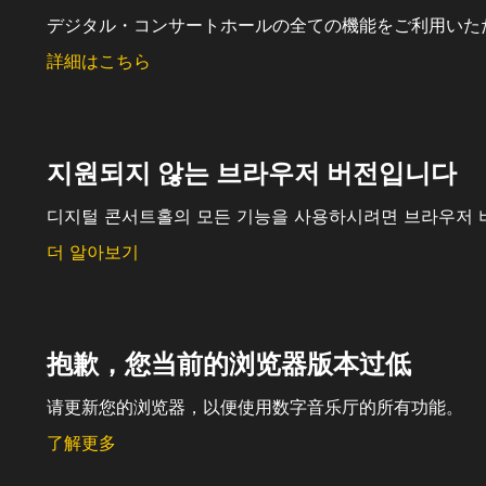
デジタル・コンサートホールの全ての機能をご利用いた
詳細はこちら
지원되지 않는 브라우저 버전입니다
디지털 콘서트홀의 모든 기능을 사용하시려면 브라우저 
더 알아보기
抱歉，您当前的浏览器版本过低
请更新您的浏览器，以便使用数字音乐厅的所有功能。
了解更多