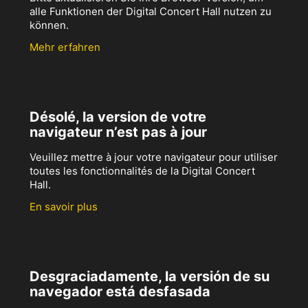
alle Funktionen der Digital Concert Hall nutzen zu
können.
Mehr erfahren
Désolé, la version de votre
navigateur n’est pas à jour
Veuillez mettre à jour votre navigateur pour utiliser
toutes les fonctionnalités de la Digital Concert
Hall.
En savoir plus
Desgraciadamente, la versión de su
navegador está desfasada