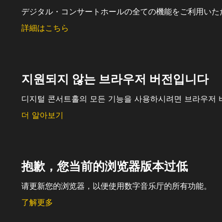
デジタル・コンサートホールの全ての機能をご利用いた
詳細はこちら
지원되지 않는 브라우저 버전입니다
디지털 콘서트홀의 모든 기능을 사용하시려면 브라우저 
더 알아보기
抱歉，您当前的浏览器版本过低
请更新您的浏览器，以便使用数字音乐厅的所有功能。
了解更多