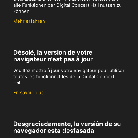
alle Funktionen der Digital Concert Hall nutzen zu
können.
Mehr erfahren
Désolé, la version de votre
navigateur n’est pas à jour
Veuillez mettre à jour votre navigateur pour utiliser
toutes les fonctionnalités de la Digital Concert
Hall.
En savoir plus
Desgraciadamente, la versión de su
navegador está desfasada