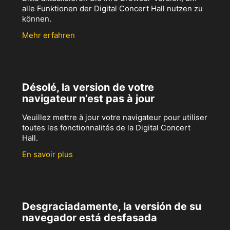
alle Funktionen der Digital Concert Hall nutzen zu
können.
Mehr erfahren
Désolé, la version de votre
navigateur n’est pas à jour
Veuillez mettre à jour votre navigateur pour utiliser
toutes les fonctionnalités de la Digital Concert
Hall.
En savoir plus
Desgraciadamente, la versión de su
navegador está desfasada