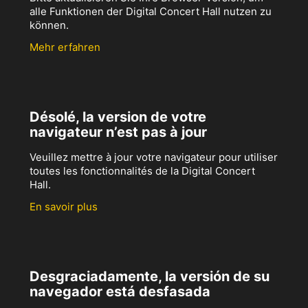
alle Funktionen der Digital Concert Hall nutzen zu
können.
Mehr erfahren
Désolé, la version de votre
navigateur n’est pas à jour
Veuillez mettre à jour votre navigateur pour utiliser
toutes les fonctionnalités de la Digital Concert
Hall.
En savoir plus
Desgraciadamente, la versión de su
navegador está desfasada