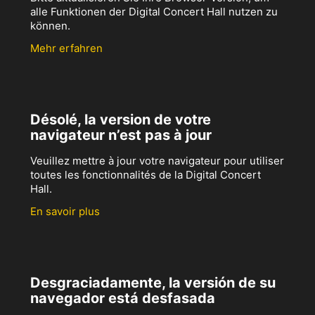
alle Funktionen der Digital Concert Hall nutzen zu
können.
Mehr erfahren
Désolé, la version de votre
navigateur n’est pas à jour
Veuillez mettre à jour votre navigateur pour utiliser
toutes les fonctionnalités de la Digital Concert
Hall.
En savoir plus
Desgraciadamente, la versión de su
navegador está desfasada