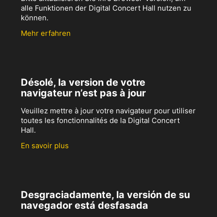
alle Funktionen der Digital Concert Hall nutzen zu
können.
Mehr erfahren
Désolé, la version de votre
navigateur n’est pas à jour
Veuillez mettre à jour votre navigateur pour utiliser
toutes les fonctionnalités de la Digital Concert
Hall.
En savoir plus
Desgraciadamente, la versión de su
navegador está desfasada