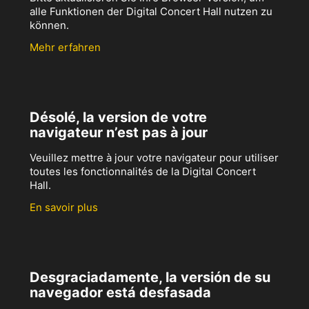
alle Funktionen der Digital Concert Hall nutzen zu
können.
Mehr erfahren
Désolé, la version de votre
navigateur n’est pas à jour
Veuillez mettre à jour votre navigateur pour utiliser
toutes les fonctionnalités de la Digital Concert
Hall.
En savoir plus
Desgraciadamente, la versión de su
navegador está desfasada