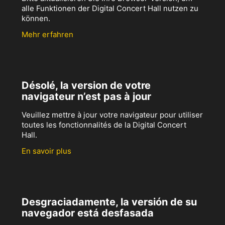
alle Funktionen der Digital Concert Hall nutzen zu
können.
Mehr erfahren
Désolé, la version de votre
navigateur n’est pas à jour
Veuillez mettre à jour votre navigateur pour utiliser
toutes les fonctionnalités de la Digital Concert
Hall.
En savoir plus
Desgraciadamente, la versión de su
navegador está desfasada