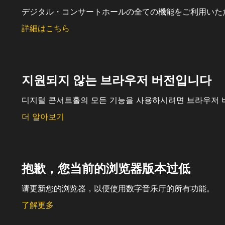
デジタル・コンサートホールの全ての機能をご利用いた
詳細はこちら
지원되지 않는 브라우저 버전입니다
디지털 콘서트홀의 모든 기능을 사용하시려면 브라우저 
더 알아보기
抱歉，您当前的浏览器版本过低
请更新您的浏览器，以便使用数字音乐厅的所有功能。
了解更多