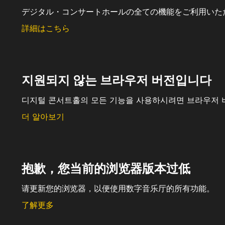
デジタル・コンサートホールの全ての機能をご利用いた
詳細はこちら
지원되지 않는 브라우저 버전입니다
디지털 콘서트홀의 모든 기능을 사용하시려면 브라우저 
더 알아보기
抱歉，您当前的浏览器版本过低
请更新您的浏览器，以便使用数字音乐厅的所有功能。
了解更多