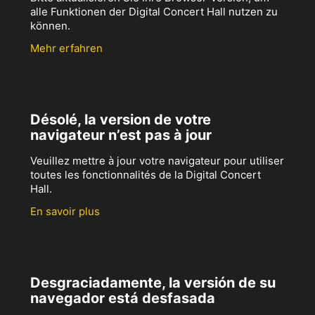
alle Funktionen der Digital Concert Hall nutzen zu
können.
Mehr erfahren
Désolé, la version de votre
navigateur n’est pas à jour
Veuillez mettre à jour votre navigateur pour utiliser
toutes les fonctionnalités de la Digital Concert
Hall.
En savoir plus
Desgraciadamente, la versión de su
navegador está desfasada