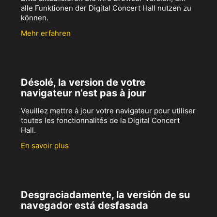
alle Funktionen der Digital Concert Hall nutzen zu
können.
Mehr erfahren
Désolé, la version de votre
navigateur n’est pas à jour
Veuillez mettre à jour votre navigateur pour utiliser
toutes les fonctionnalités de la Digital Concert
Hall.
En savoir plus
Desgraciadamente, la versión de su
navegador está desfasada