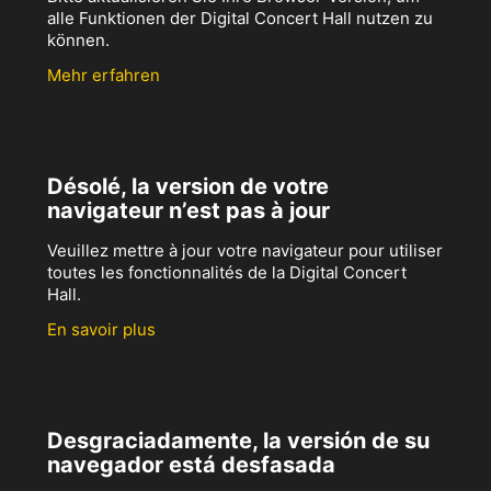
alle Funktionen der Digital Concert Hall nutzen zu
können.
Mehr erfahren
Désolé, la version de votre
navigateur n’est pas à jour
Veuillez mettre à jour votre navigateur pour utiliser
toutes les fonctionnalités de la Digital Concert
Hall.
En savoir plus
Desgraciadamente, la versión de su
navegador está desfasada