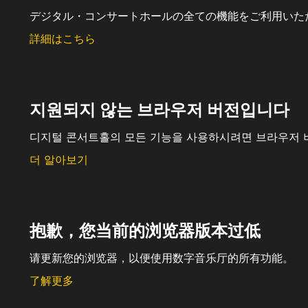
デジタル・コンサートホールの全ての機能をご利用いた
詳細はこちら
지원되지 않는 브라우저 버전입니다
디지털 콘서트홀의 모든 기능을 사용하시려면 브라우저 
더 알아보기
抱歉，您当前的浏览器版本过低
请更新您的浏览器，以便使用数字音乐厅的所有功能。
了解更多