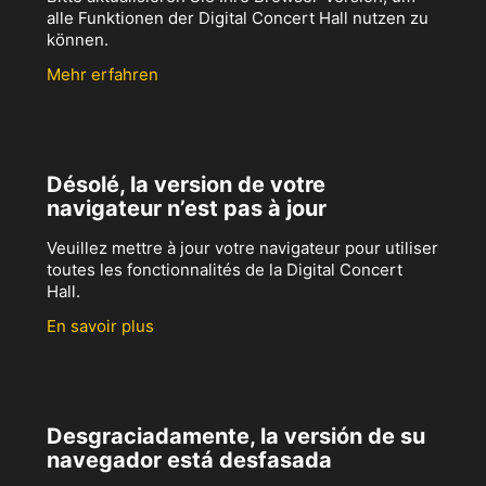
alle Funktionen der Digital Concert Hall nutzen zu
können.
Mehr erfahren
Désolé, la version de votre
navigateur n’est pas à jour
Veuillez mettre à jour votre navigateur pour utiliser
toutes les fonctionnalités de la Digital Concert
Hall.
En savoir plus
Desgraciadamente, la versión de su
navegador está desfasada