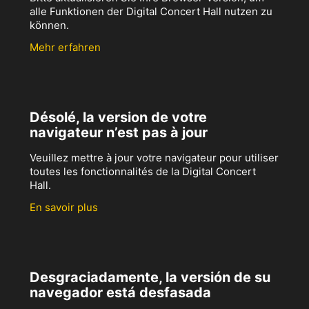
alle Funktionen der Digital Concert Hall nutzen zu
können.
Mehr erfahren
Désolé, la version de votre
navigateur n’est pas à jour
Veuillez mettre à jour votre navigateur pour utiliser
toutes les fonctionnalités de la Digital Concert
Hall.
En savoir plus
Desgraciadamente, la versión de su
navegador está desfasada