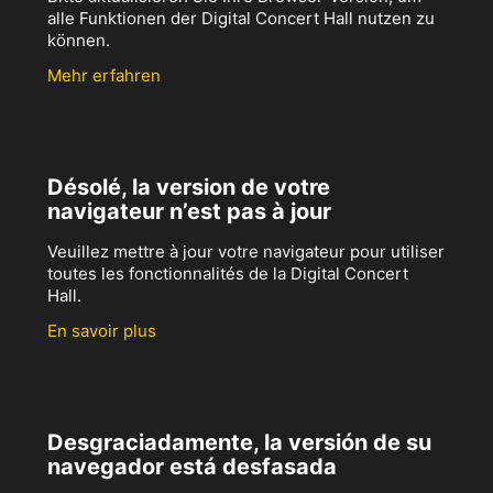
alle Funktionen der Digital Concert Hall nutzen zu
können.
Mehr erfahren
Désolé, la version de votre
navigateur n’est pas à jour
Veuillez mettre à jour votre navigateur pour utiliser
toutes les fonctionnalités de la Digital Concert
Hall.
En savoir plus
Desgraciadamente, la versión de su
navegador está desfasada