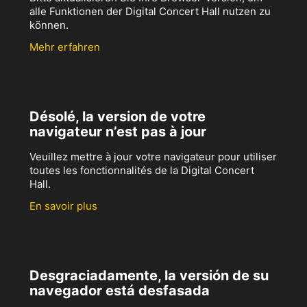
alle Funktionen der Digital Concert Hall nutzen zu
können.
Mehr erfahren
Désolé, la version de votre
navigateur n’est pas à jour
Veuillez mettre à jour votre navigateur pour utiliser
toutes les fonctionnalités de la Digital Concert
Hall.
En savoir plus
Desgraciadamente, la versión de su
navegador está desfasada