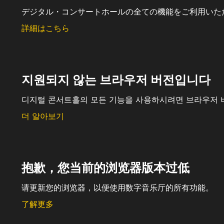
デジタル・コンサートホールの全ての機能をご利用いた
詳細はこちら
지원되지 않는 브라우저 버전입니다
디지털 콘서트홀의 모든 기능을 사용하시려면 브라우저 
더 알아보기
抱歉，您当前的浏览器版本过低
请更新您的浏览器，以便使用数字音乐厅的所有功能。
了解更多