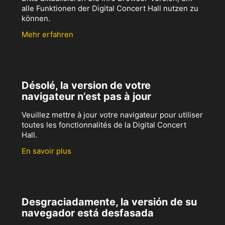
alle Funktionen der Digital Concert Hall nutzen zu
können.
Mehr erfahren
Désolé, la version de votre
navigateur n’est pas à jour
Veuillez mettre à jour votre navigateur pour utiliser
toutes les fonctionnalités de la Digital Concert
Hall.
En savoir plus
Desgraciadamente, la versión de su
navegador está desfasada