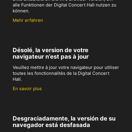
alle Funktionen der Digital Concert Hall nutzen zu
können.
Mehr erfahren
Désolé, la version de votre
navigateur n’est pas à jour
Veuillez mettre à jour votre navigateur pour utiliser
toutes les fonctionnalités de la Digital Concert
Hall.
En savoir plus
Desgraciadamente, la versión de su
navegador está desfasada