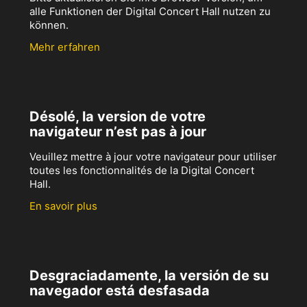
alle Funktionen der Digital Concert Hall nutzen zu
können.
Mehr erfahren
Désolé, la version de votre
navigateur n’est pas à jour
Veuillez mettre à jour votre navigateur pour utiliser
toutes les fonctionnalités de la Digital Concert
Hall.
En savoir plus
Desgraciadamente, la versión de su
navegador está desfasada