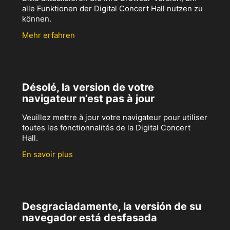
alle Funktionen der Digital Concert Hall nutzen zu
können.
Mehr erfahren
Désolé, la version de votre
navigateur n’est pas à jour
Veuillez mettre à jour votre navigateur pour utiliser
toutes les fonctionnalités de la Digital Concert
Hall.
En savoir plus
Desgraciadamente, la versión de su
navegador está desfasada